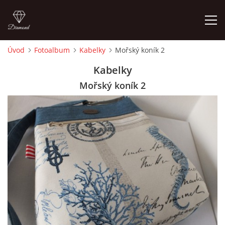
Úvod
Fotoalbum
Kabelky
Mořský koník 2
ÚVOD
Kabelky
Mořský koník 2
FOTOALBUM
CEDULKY
MOJE POSLEDNÍ PRÁCE