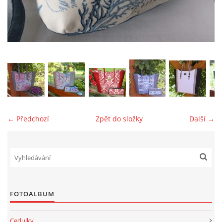
jk-laguna@seznam.cz
© 2025 eStránky.cz
← Předchozí
Zpět do složky
Další →
FOTOALBUM
Cedulky