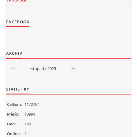
Velikonoce
FACEBOOK
ARCHIV
<<
listopad / 2025
>>
STATISTIKY
Celkem:
1172194
Měsíc:
10994
Den:
182
Online:
2