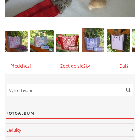
jk-laguna@seznam.cz
© 2025 eStránky.cz
← Předchozí
Zpět do složky
Další →
FOTOALBUM
Cedulky