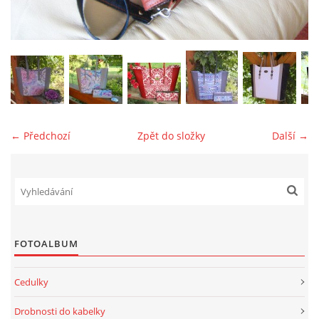
jk-laguna@seznam.cz
© 2025 eStránky.cz
← Předchozí
Zpět do složky
Další →
FOTOALBUM
Cedulky
Drobnosti do kabelky