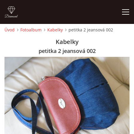
Úvod
Fotoalbum
Kabelky
petitka 2 jeansová 002
ÚVOD
Kabelky
petitka 2 jeansová 002
FOTOALBUM
CEDULKY
MOJE POSLEDNÍ PRÁCE