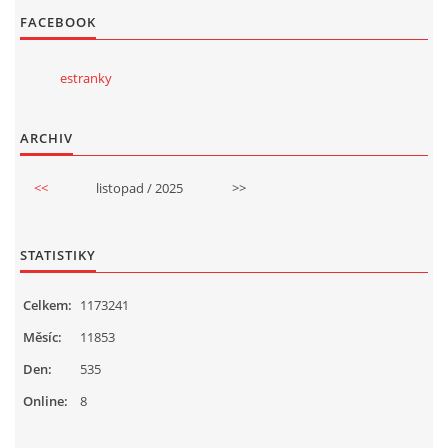
FACEBOOK
estranky
ARCHIV
<<
listopad / 2025
>>
STATISTIKY
Celkem:
1173241
Měsíc:
11853
Den:
535
Online:
8