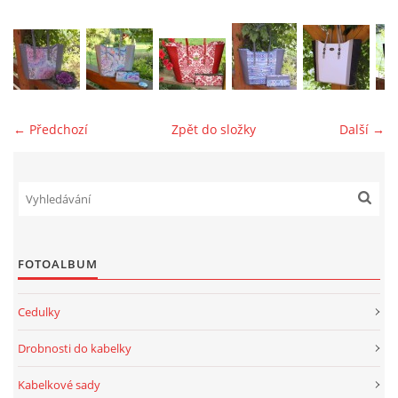
jk-laguna@seznam.cz
© 2025 eStránky.cz
← Předchozí
Zpět do složky
Další →
FOTOALBUM
Cedulky
Drobnosti do kabelky
Kabelkové sady