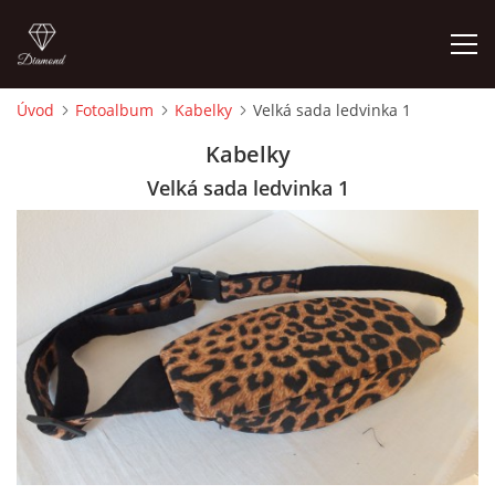
Úvod
Fotoalbum
Kabelky
Velká sada ledvinka 1
ÚVOD
Kabelky
Velká sada ledvinka 1
FOTOALBUM
CEDULKY
MOJE POSLEDNÍ PRÁCE