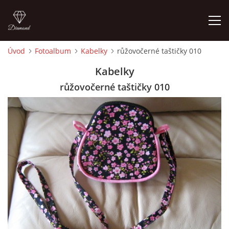
Úvod
Fotoalbum
Kabelky
růžovočerné taštičky 010
ÚVOD
Kabelky
růžovočerné taštičky 010
FOTOALBUM
CEDULKY
MOJE POSLEDNÍ PRÁCE