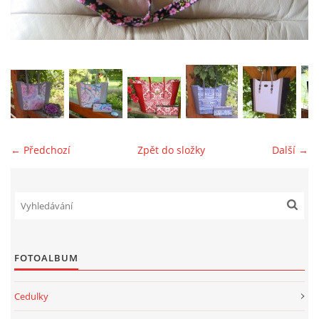
jk-laguna@seznam.cz
© 2025 eStránky.cz
← Předchozí
Zpět do složky
Další →
FOTOALBUM
Cedulky