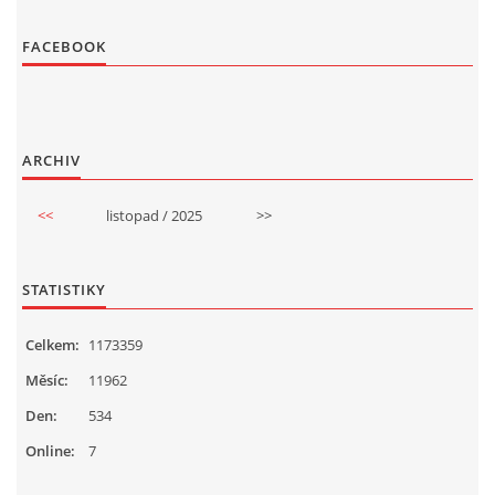
FACEBOOK
ARCHIV
<<
listopad / 2025
>>
STATISTIKY
Celkem:
1173359
Měsíc:
11962
Den:
534
Online:
7