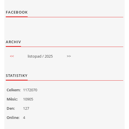
FACEBOOK
ARCHIV
<<
listopad / 2025
>>
STATISTIKY
Celkem:
1172070
Měsíc:
10905
Den:
127
Online:
4