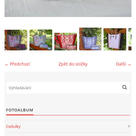
jk-laguna@seznam.cz
© 2025 eStránky.cz
← Předchozí
Zpět do složky
Další →
FOTOALBUM
Cedulky