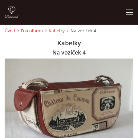
Úvod
Fotoalbum
Kabelky
Na vozíček 4
ÚVOD
Kabelky
Na vozíček 4
FOTOALBUM
CEDULKY
MOJE POSLEDNÍ PRÁCE