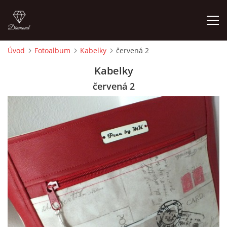
Úvod
Fotoalbum
Kabelky
červená 2
ÚVOD
Kabelky
červená 2
FOTOALBUM
CEDULKY
MOJE POSLEDNÍ PRÁCE