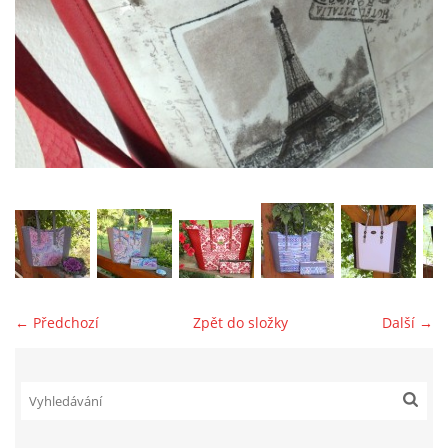
jk-laguna@seznam.cz
© 2025 eStránky.cz
← Předchozí
Zpět do složky
Další →