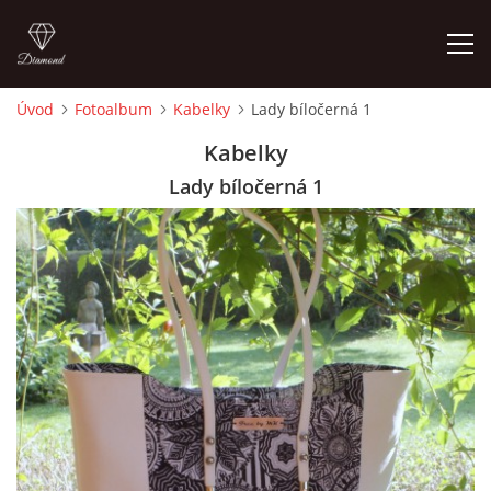
Úvod
Fotoalbum
Kabelky
Lady bíločerná 1
ÚVOD
Kabelky
Lady bíločerná 1
FOTOALBUM
CEDULKY
MOJE POSLEDNÍ PRÁCE