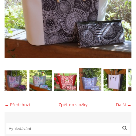
jk-laguna@seznam.cz
© 2025 eStránky.cz
← Předchozí
Zpět do složky
Další →