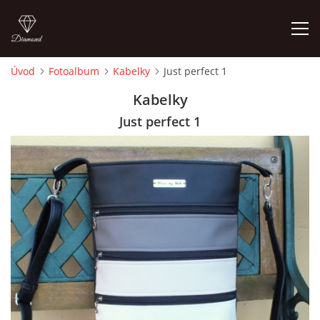
Úvod
Fotoalbum
Kabelky
Just perfect 1
ÚVOD
Kabelky
Just perfect 1
FOTOALBUM
CEDULKY
MOJE POSLEDNÍ PRÁCE