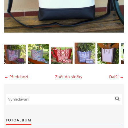
jk-laguna@seznam.cz
© 2025 eStránky.cz
← Předchozí
Zpět do složky
Další →
FOTOALBUM