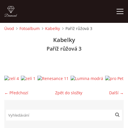
Úvod
Fotoalbum
Kabelky
Paříž růžová 3
ÚVOD
Kabelky
Paříž růžová 3
FOTOALBUM
CEDULKY
MOJE POSLEDNÍ PRÁCE
← Předchozí
Zpět do složky
Další →
jk-laguna@seznam.cz