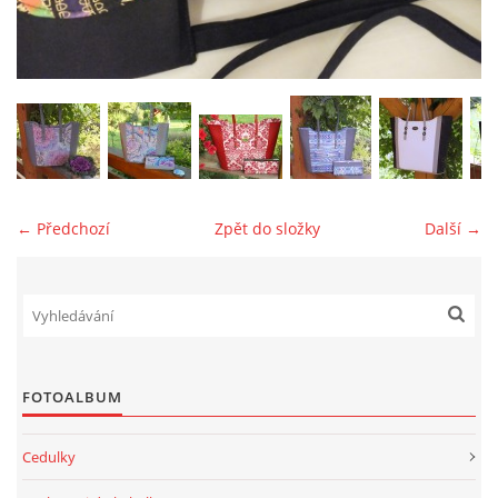
jk-laguna@seznam.cz
© 2025 eStránky.cz
← Předchozí
Zpět do složky
Další →
FOTOALBUM
Cedulky