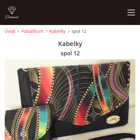
Úvod
Fotoalbum
Kabelky
spol 12
ÚVOD
Kabelky
spol 12
FOTOALBUM
CEDULKY
MOJE POSLEDNÍ PRÁCE