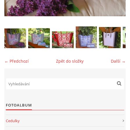
jk-laguna@seznam.cz
© 2025 eStránky.cz
← Předchozí
Zpět do složky
Další →
FOTOALBUM
Cedulky