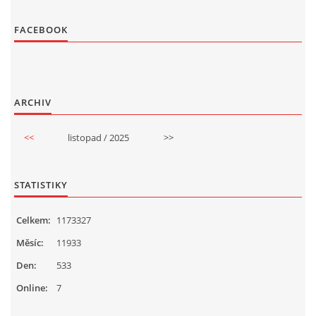
FACEBOOK
ARCHIV
<<
listopad / 2025
>>
STATISTIKY
Celkem:
1173327
Měsíc:
11933
Den:
533
Online:
7