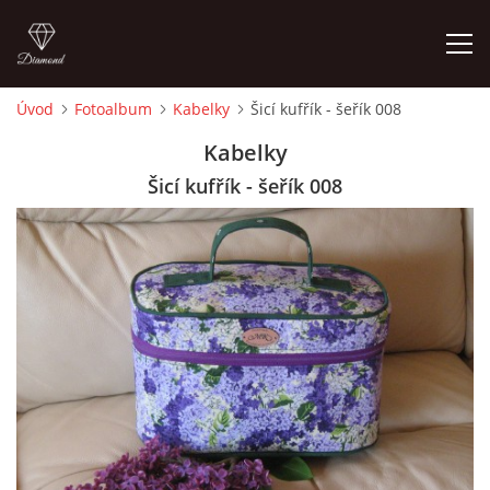
Úvod
Fotoalbum
Kabelky
Šicí kufřík - šeřík 008
ÚVOD
Kabelky
Šicí kufřík - šeřík 008
FOTOALBUM
CEDULKY
MOJE POSLEDNÍ PRÁCE