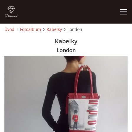
Úvod
Fotoalbum
Kabelky
London
ÚVOD
Kabelky
London
FOTOALBUM
CEDULKY
MOJE POSLEDNÍ PRÁCE