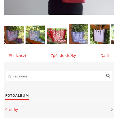
jk-laguna@seznam.cz
© 2025 eStránky.cz
← Předchozí
Zpět do složky
Další →
FOTOALBUM
Cedulky