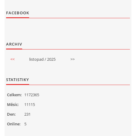
FACEBOOK
ARCHIV
<<
listopad / 2025
>>
STATISTIKY
Celkem:
1172365
Měsíc:
11115
Den:
231
Online:
5