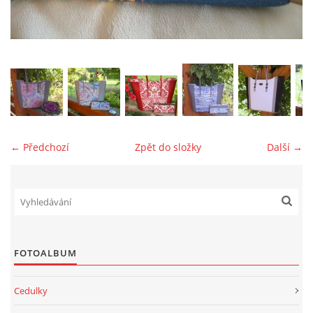
jk-laguna@seznam.cz
© 2025 eStránky.cz
← Předchozí
Zpět do složky
Další →
FOTOALBUM
Cedulky