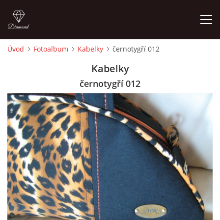
Úvod
Fotoalbum
Kabelky
černotygří 012
ÚVOD
Kabelky
černotygří 012
FOTOALBUM
CEDULKY
MOJE POSLEDNÍ PRÁCE