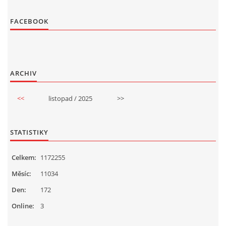
FACEBOOK
ARCHIV
<<
listopad / 2025
>>
STATISTIKY
Celkem:
1172255
Měsíc:
11034
Den:
172
Online:
3