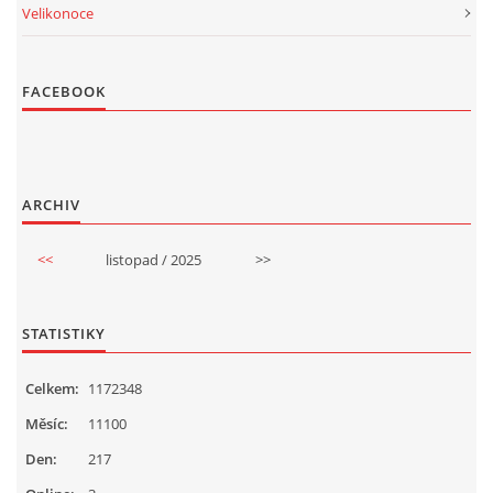
Velikonoce
FACEBOOK
ARCHIV
<<
listopad / 2025
>>
STATISTIKY
Celkem:
1172348
Měsíc:
11100
Den:
217