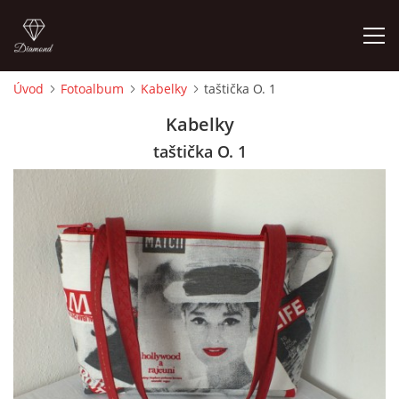
Úvod
Fotoalbum
Kabelky
taštička O. 1
ÚVOD
Kabelky
taštička O. 1
FOTOALBUM
CEDULKY
MOJE POSLEDNÍ PRÁCE