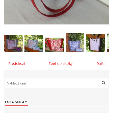
jk-laguna@seznam.cz
© 2025 eStránky.cz
← Předchozí
Zpět do složky
Další →
FOTOALBUM