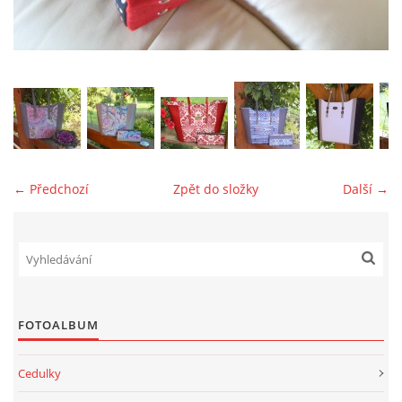
jk-laguna@seznam.cz
© 2025 eStránky.cz
← Předchozí
Zpět do složky
Další →
FOTOALBUM
Cedulky