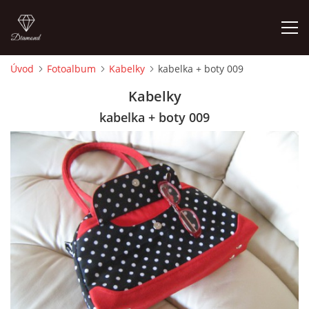
Úvod
Fotoalbum
Kabelky
kabelka + boty 009
ÚVOD
Kabelky
kabelka + boty 009
FOTOALBUM
CEDULKY
MOJE POSLEDNÍ PRÁCE