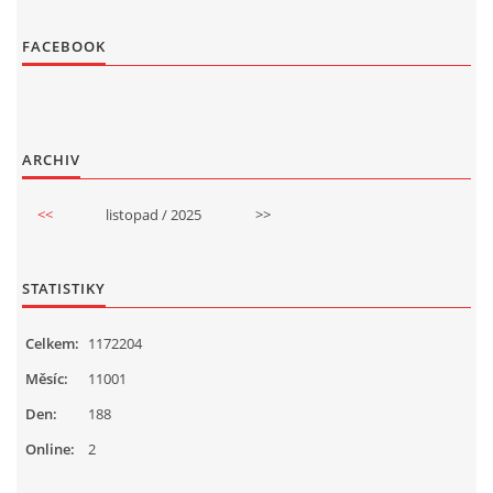
FACEBOOK
ARCHIV
<<
listopad / 2025
>>
STATISTIKY
Celkem:
1172204
Měsíc:
11001
Den:
188
Online:
2