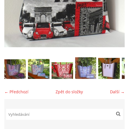
jk-laguna@seznam.cz
© 2025 eStránky.cz
← Předchozí
Zpět do složky
Další →