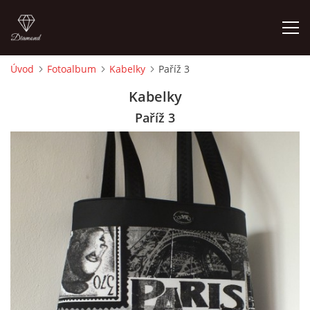
Úvod
Fotoalbum
Kabelky
Paříž 3
ÚVOD
Kabelky
Paříž 3
FOTOALBUM
CEDULKY
MOJE POSLEDNÍ PRÁCE