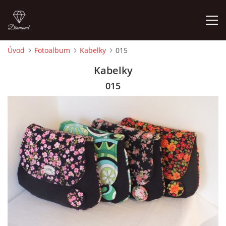
Úvod
Fotoalbum
Kabelky
015
ÚVOD
Kabelky
015
FOTOALBUM
CEDULKY
MOJE POSLEDNÍ PRÁCE