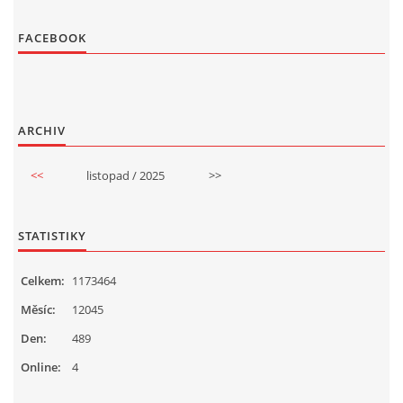
FACEBOOK
ARCHIV
<<
listopad / 2025
>>
STATISTIKY
Celkem:
1173464
Měsíc:
12045
Den:
489
Online:
4