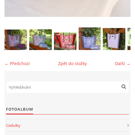
jk-laguna@seznam.cz
© 2025 eStránky.cz
← Předchozí
Zpět do složky
Další →
FOTOALBUM
Cedulky