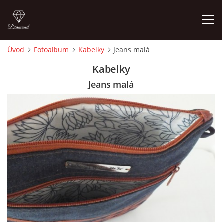
Úvod
Fotoalbum
Kabelky
Jeans malá
ÚVOD
Kabelky
Jeans malá
FOTOALBUM
CEDULKY
MOJE POSLEDNÍ PRÁCE