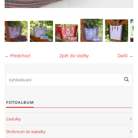
jk-laguna@seznam.cz
© 2025 eStránky.cz
← Předchozí
Zpět do složky
Další →
FOTOALBUM
Cedulky
Drobnosti do kabelky