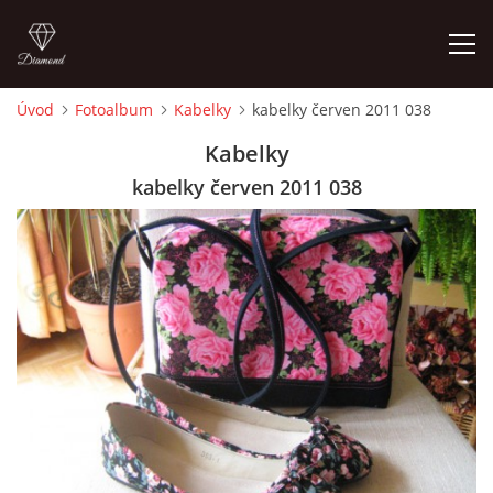
Úvod
Fotoalbum
Kabelky
kabelky červen 2011 038
ÚVOD
Kabelky
kabelky červen 2011 038
FOTOALBUM
CEDULKY
MOJE POSLEDNÍ PRÁCE