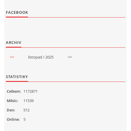
FACEBOOK
ARCHIV
<<
listopad / 2025
>>
STATISTIKY
Celkem:
1172871
Měsíc:
11539
Den:
512
Online:
5