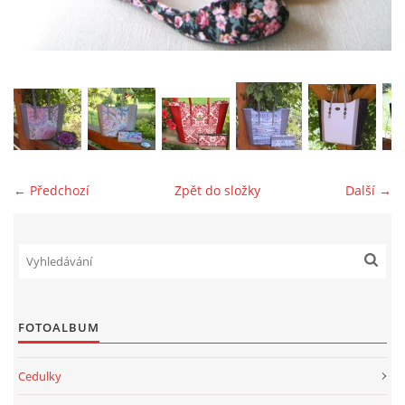
jk-laguna@seznam.cz
© 2025 eStránky.cz
← Předchozí
Zpět do složky
Další →
FOTOALBUM
Cedulky