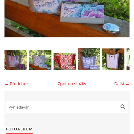
jk-laguna@seznam.cz
© 2025 eStránky.cz
← Předchozí
Zpět do složky
Další →
FOTOALBUM