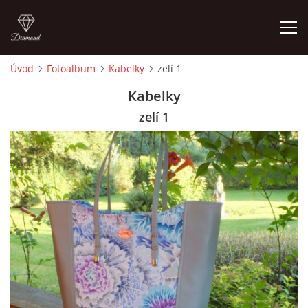
Úvod
Fotoalbum
Kabelky
zelí 1
ÚVOD
Kabelky
zelí 1
FOTOALBUM
CEDULKY
MOJE POSLEDNÍ PRÁCE