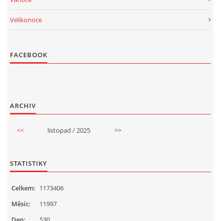
Velikonoce
FACEBOOK
ARCHIV
<<
listopad / 2025
>>
STATISTIKY
Celkem:
1173406
Měsíc:
11997
Den:
530