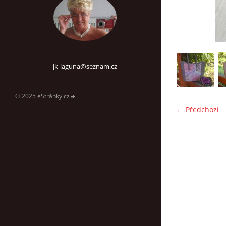
jk-laguna@seznam.cz
© 2025 eStránky.cz
← Předchozí