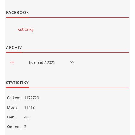
FACEBOOK
estranky
ARCHIV
<<
listopad / 2025
>>
STATISTIKY
Celkem:
1172720
Měsíc:
11418
Den:
465
Online:
3