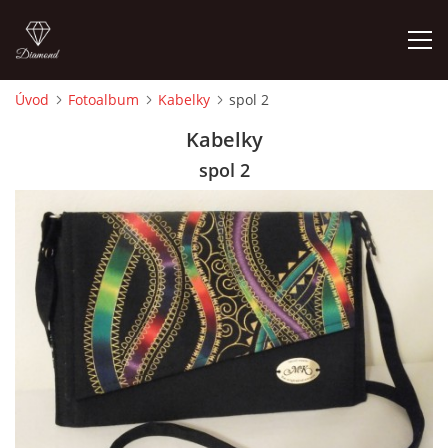
Úvod
Fotoalbum
Kabelky
spol 2
ÚVOD
Kabelky
spol 2
FOTOALBUM
CEDULKY
MOJE POSLEDNÍ PRÁCE