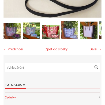
jk-laguna@seznam.cz
© 2025 eStránky.cz
← Předchozí
Zpět do složky
Další →
FOTOALBUM
Cedulky