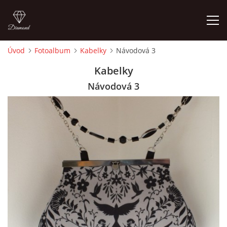
Úvod
Fotoalbum
Kabelky
Návodová 3
ÚVOD
Kabelky
Návodová 3
FOTOALBUM
CEDULKY
MOJE POSLEDNÍ PRÁCE