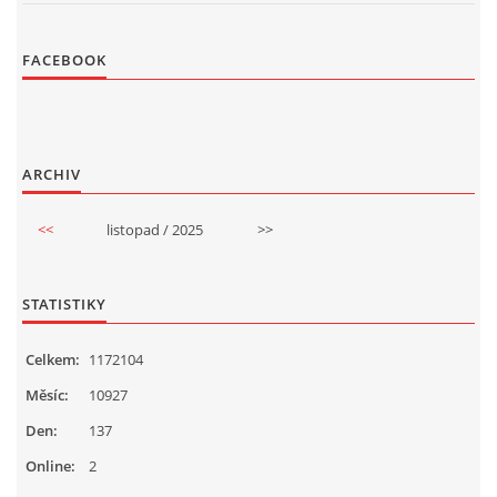
FACEBOOK
ARCHIV
<<
listopad / 2025
>>
STATISTIKY
Celkem:
1172104
Měsíc:
10927
Den:
137
Online:
2