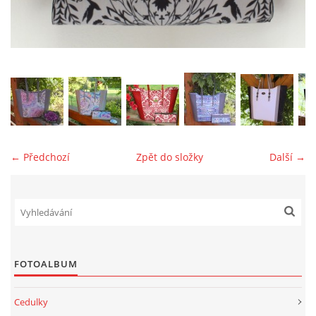
jk-laguna@seznam.cz
© 2025 eStránky.cz
← Předchozí
Zpět do složky
Další →
FOTOALBUM
Cedulky