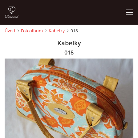
Úvod
Fotoalbum
Kabelky
018
ÚVOD
Kabelky
018
FOTOALBUM
CEDULKY
MOJE POSLEDNÍ PRÁCE