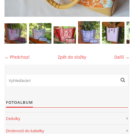
jk-laguna@seznam.cz
© 2025 eStránky.cz
← Předchozí
Zpět do složky
Další →
FOTOALBUM
Cedulky
Drobnosti do kabelky