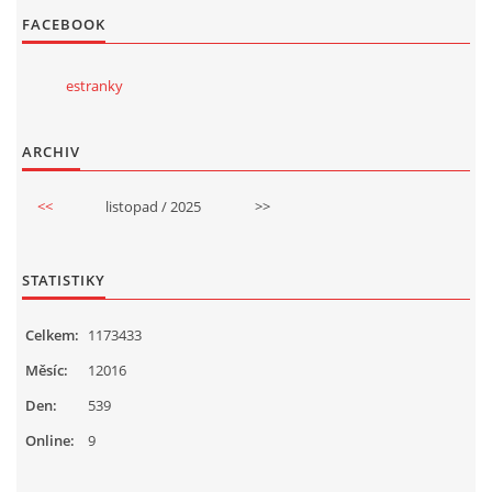
FACEBOOK
estranky
ARCHIV
<<
listopad / 2025
>>
STATISTIKY
Celkem:
1173433
Měsíc:
12016
Den:
539
Online:
9