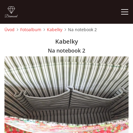
Úvod
Fotoalbum
Kabelky
Na notebook 2
ÚVOD
Kabelky
Na notebook 2
FOTOALBUM
CEDULKY
MOJE POSLEDNÍ PRÁCE