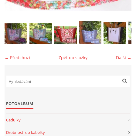
jk-laguna@seznam.cz
© 2025 eStránky.cz
← Předchozí
Zpět do složky
Další →
FOTOALBUM
Cedulky
Drobnosti do kabelky