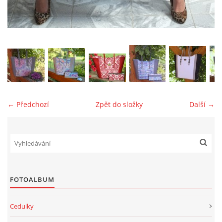
jk-laguna@seznam.cz
© 2025 eStránky.cz
← Předchozí
Zpět do složky
Další →
FOTOALBUM
Cedulky