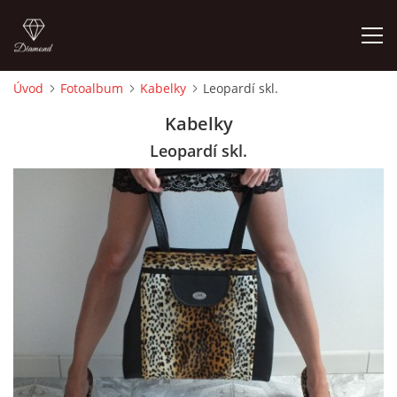
Úvod
Fotoalbum
Kabelky
Leopardí skl.
ÚVOD
Kabelky
Leopardí skl.
FOTOALBUM
CEDULKY
MOJE POSLEDNÍ PRÁCE