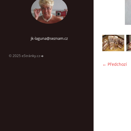
jk-laguna@seznam.cz
© 2025 eStránky.cz
← Předchozí