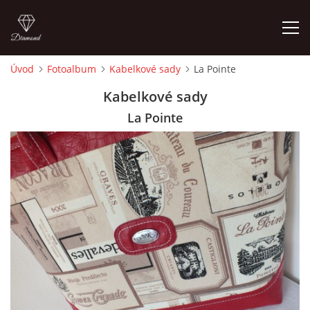
Úvod
Fotoalbum
Kabelkové sady
La Pointe
ÚVOD
Kabelkové sady
La Pointe
FOTOALBUM
CEDULKY
MOJE POSLEDNÍ PRÁCE