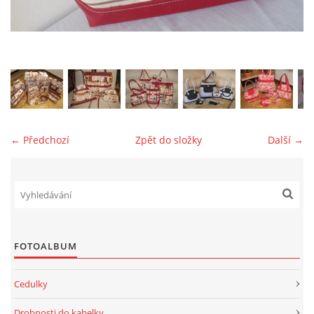
jk-laguna@seznam.cz
© 2025 eStránky.cz
← Předchozí
Zpět do složky
Další →
FOTOALBUM
Cedulky
Drobnosti do kabelky