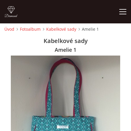
Úvod
Fotoalbum
Kabelkové sady
Amelie 1
ÚVOD
Kabelkové sady
Amelie 1
FOTOALBUM
CEDULKY
MOJE POSLEDNÍ PRÁCE