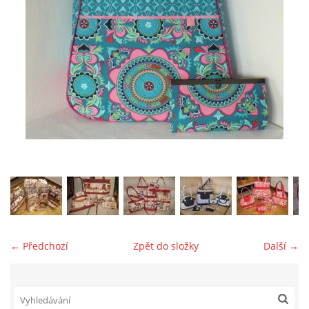
jk-laguna@seznam.cz
© 2025 eStránky.cz
← Předchozí
Zpět do složky
Další →