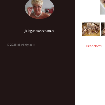
jk-laguna@seznam.cz
© 2025 eStránky.cz
← Předchozí