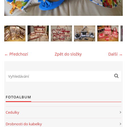
jk-laguna@seznam.cz
© 2025 eStránky.cz
← Předchozí
Zpět do složky
Další →
FOTOALBUM
Cedulky
Drobnosti do kabelky