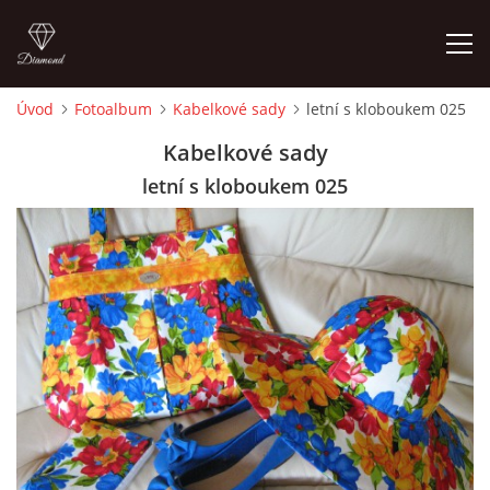
Úvod
Fotoalbum
Kabelkové sady
letní s kloboukem 025
ÚVOD
Kabelkové sady
letní s kloboukem 025
FOTOALBUM
CEDULKY
MOJE POSLEDNÍ PRÁCE