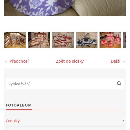
jk-laguna@seznam.cz
© 2025 eStránky.cz
← Předchozí
Zpět do složky
Další →
FOTOALBUM
Cedulky