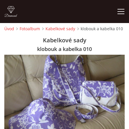
Úvod
Fotoalbum
Kabelkové sady
klobouk a kabelka 010
ÚVOD
Kabelkové sady
klobouk a kabelka 010
FOTOALBUM
CEDULKY
MOJE POSLEDNÍ PRÁCE