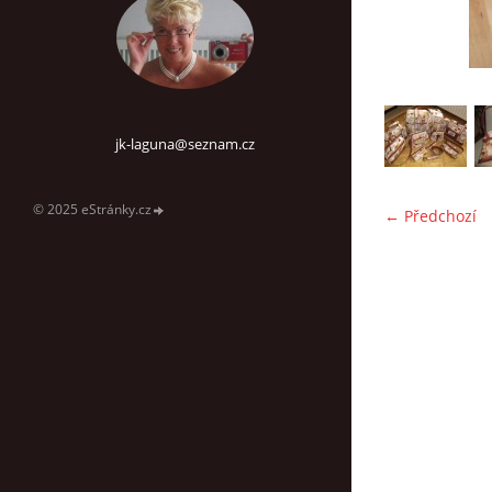
jk-laguna@seznam.cz
© 2025 eStránky.cz
← Předchozí