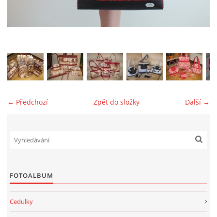
jk-laguna@seznam.cz
© 2025 eStránky.cz
← Předchozí
Zpět do složky
Další →
FOTOALBUM
Cedulky