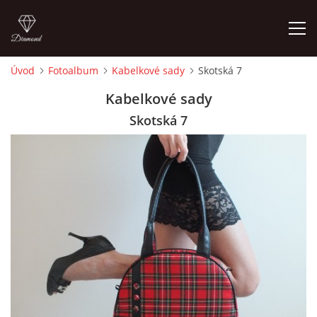
Úvod
Fotoalbum
Kabelkové sady
Skotská 7
ÚVOD
Kabelkové sady
Skotská 7
FOTOALBUM
CEDULKY
MOJE POSLEDNÍ PRÁCE