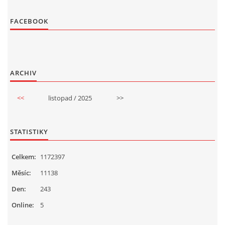
FACEBOOK
ARCHIV
<<
listopad / 2025
>>
STATISTIKY
Celkem:
1172397
Měsíc:
11138
Den:
243
Online:
5