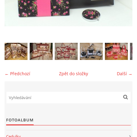
jk-laguna@seznam.cz
© 2025 eStránky.cz
← Předchozí
Zpět do složky
Další →
FOTOALBUM
Cedulky