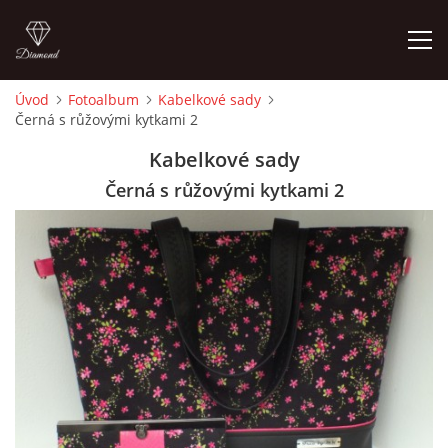
Úvod
Fotoalbum
Kabelkové sady
Černá s růžovými kytkami 2
ÚVOD
Kabelkové sady
FOTOALBUM
Černá s růžovými kytkami 2
CEDULKY
MOJE POSLEDNÍ PRÁCE