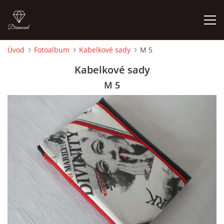
Úvod
Fotoalbum
Kabelkové sady
M 5
ÚVOD
Kabelkové sady
M 5
FOTOALBUM
CEDULKY
MOJE POSLEDNÍ PRÁCE