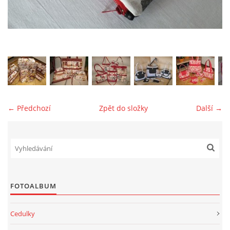
jk-laguna@seznam.cz
© 2025 eStránky.cz
← Předchozí
Zpět do složky
Další →
FOTOALBUM
Cedulky