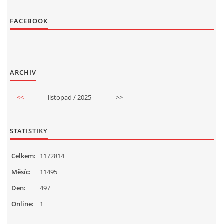
FACEBOOK
ARCHIV
<<
listopad / 2025
>>
STATISTIKY
Celkem:
1172814
Měsíc:
11495
Den:
497
Online:
1