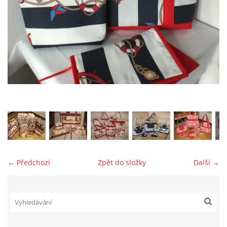
jk-laguna@seznam.cz
© 2025 eStránky.cz
← Předchozí
Zpět do složky
Další →