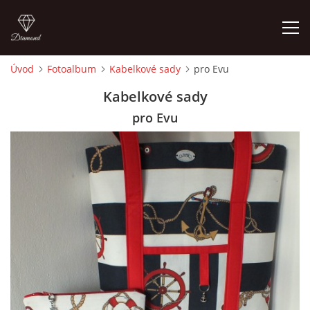
Úvod
Fotoalbum
Kabelkové sady
pro Evu
ÚVOD
Kabelkové sady
pro Evu
FOTOALBUM
CEDULKY
MOJE POSLEDNÍ PRÁCE