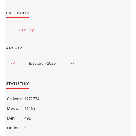
FACEBOOK
estranky
ARCHIV
<<
listopad / 2025
>>
STATISTIKY
Celkem:
1172774
Měsíc:
11465
Den:
492
Online:
9