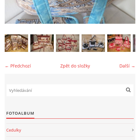
jk-laguna@seznam.cz
© 2025 eStránky.cz
← Předchozí
Zpět do složky
Další →
FOTOALBUM
Cedulky