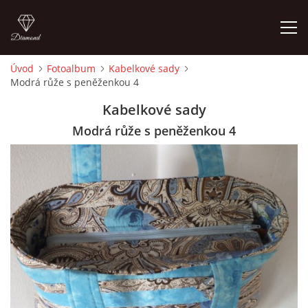
Úvod
Fotoalbum
Kabelkové sady
Modrá růže s peněženkou 4
ÚVOD
Kabelkové sady
FOTOALBUM
Modrá růže s peněženkou 4
CEDULKY
MOJE POSLEDNÍ PRÁCE