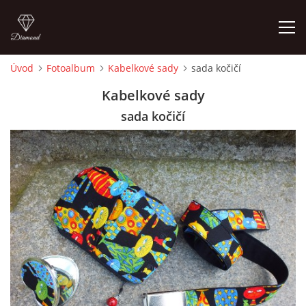
Úvod
Fotoalbum
Kabelkové sady
sada kočičí
ÚVOD
Kabelkové sady
sada kočičí
FOTOALBUM
CEDULKY
MOJE POSLEDNÍ PRÁCE