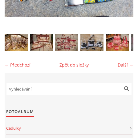
jk-laguna@seznam.cz
© 2025 eStránky.cz
← Předchozí
Zpět do složky
Další →
FOTOALBUM
Cedulky