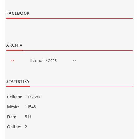
FACEBOOK
ARCHIV
<<
listopad / 2025
>>
STATISTIKY
Celkem:
1172880
Měsíc:
11546
Den:
511
Online:
2