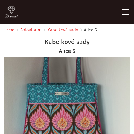
Úvod
Fotoalbum
Kabelkové sady
Alice 5
ÚVOD
Kabelkové sady
Alice 5
FOTOALBUM
CEDULKY
MOJE POSLEDNÍ PRÁCE