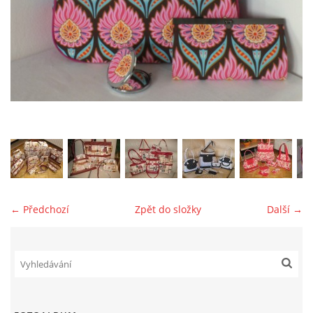
jk-laguna@seznam.cz
© 2025 eStránky.cz
← Předchozí
Zpět do složky
Další →