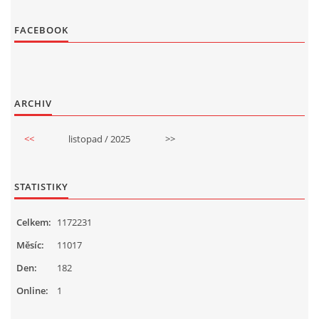
FACEBOOK
ARCHIV
<<
listopad / 2025
>>
STATISTIKY
Celkem:
1172231
Měsíc:
11017
Den:
182
Online:
1