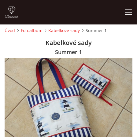
Úvod
Fotoalbum
Kabelkové sady
Summer 1
ÚVOD
Kabelkové sady
Summer 1
FOTOALBUM
CEDULKY
MOJE POSLEDNÍ PRÁCE