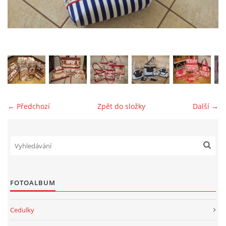
jk-laguna@seznam.cz
© 2025 eStránky.cz
← Předchozí
Zpět do složky
Další →
FOTOALBUM
Cedulky