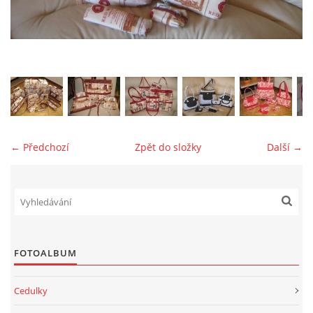
jk-laguna@seznam.cz
© 2025 eStránky.cz
← Předchozí
Zpět do složky
Další →
FOTOALBUM
Cedulky