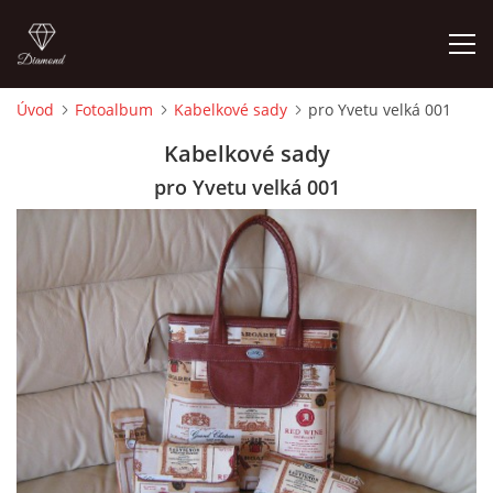
Úvod
Fotoalbum
Kabelkové sady
pro Yvetu velká 001
ÚVOD
Kabelkové sady
pro Yvetu velká 001
FOTOALBUM
CEDULKY
MOJE POSLEDNÍ PRÁCE