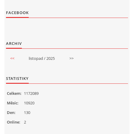
FACEBOOK
ARCHIV
<<
listopad / 2025
>>
STATISTIKY
Celkem:
1172089
Měsíc:
10920
Den:
130
Online:
2