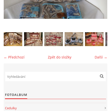
jk-laguna@seznam.cz
© 2025 eStránky.cz
← Předchozí
Zpět do složky
Další →
FOTOALBUM
Cedulky