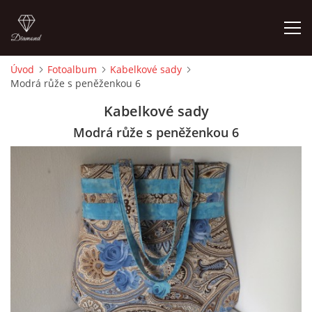
Úvod
Fotoalbum
Kabelkové sady
Modrá růže s peněženkou 6
ÚVOD
Kabelkové sady
FOTOALBUM
Modrá růže s peněženkou 6
CEDULKY
MOJE POSLEDNÍ PRÁCE