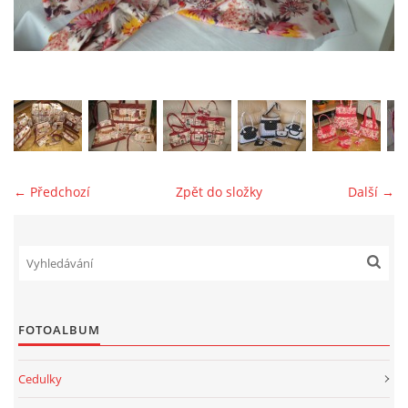
jk-laguna@seznam.cz
© 2025 eStránky.cz
← Předchozí
Zpět do složky
Další →
FOTOALBUM
Cedulky