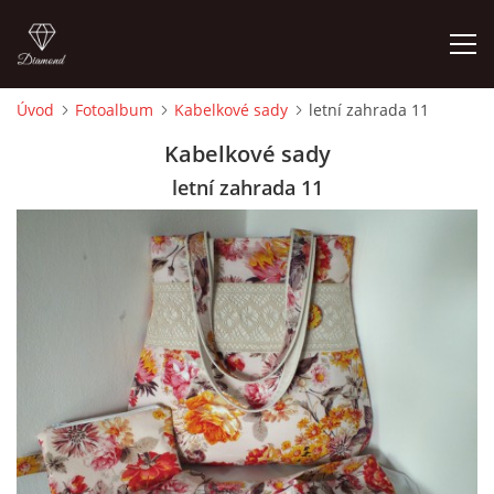
Úvod
Fotoalbum
Kabelkové sady
letní zahrada 11
ÚVOD
Kabelkové sady
letní zahrada 11
FOTOALBUM
CEDULKY
MOJE POSLEDNÍ PRÁCE