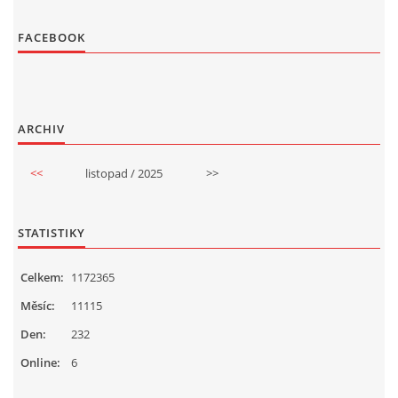
FACEBOOK
ARCHIV
<<
listopad / 2025
>>
STATISTIKY
Celkem:
1172365
Měsíc:
11115
Den:
232
Online:
6