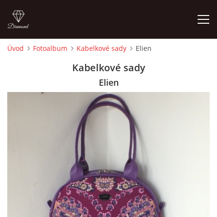
Úvod
Fotoalbum
Kabelkové sady
Elien
ÚVOD
Kabelkové sady
Elien
FOTOALBUM
CEDULKY
MOJE POSLEDNÍ PRÁCE