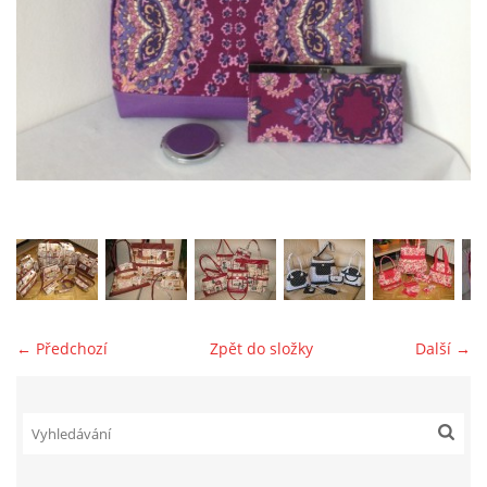
jk-laguna@seznam.cz
© 2025 eStránky.cz
← Předchozí
Zpět do složky
Další →