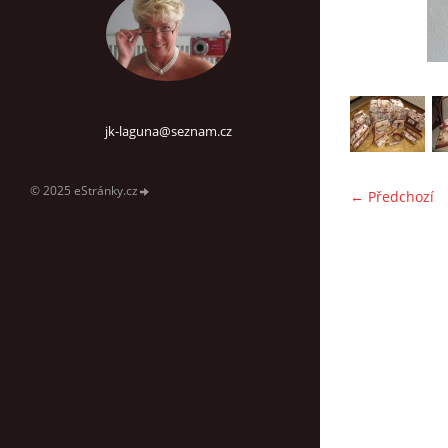
jk-laguna@seznam.cz
© 2025 eStránky.cz
← Předchozí