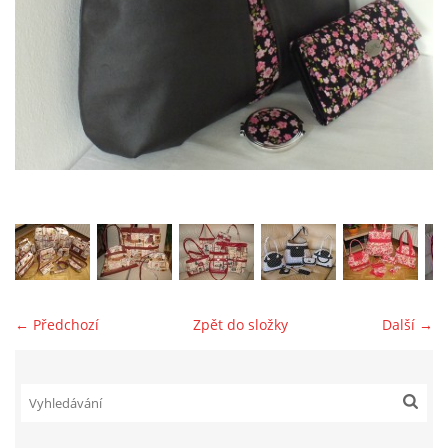
jk-laguna@seznam.cz
© 2025 eStránky.cz
← Předchozí
Zpět do složky
Další →