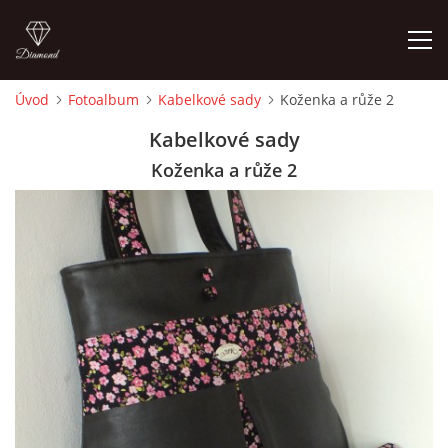
Úvod
Fotoalbum
Kabelkové sady
Koženka a růže 2
ÚVOD
Kabelkové sady
Koženka a růže 2
FOTOALBUM
CEDULKY
MOJE POSLEDNÍ PRÁCE