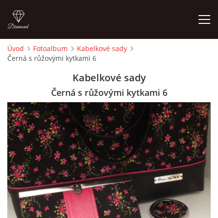
Úvod
Fotoalbum
Kabelkové sady
Černá s růžovými kytkami 6
ÚVOD
Kabelkové sady
FOTOALBUM
Černá s růžovými kytkami 6
CEDULKY
MOJE POSLEDNÍ PRÁCE