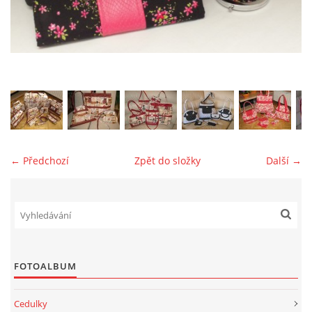
jk-laguna@seznam.cz
© 2025 eStránky.cz
← Předchozí
Zpět do složky
Další →
FOTOALBUM
Cedulky