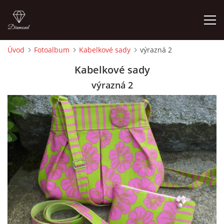
Úvod
Fotoalbum
Kabelkové sady
výrazná 2
ÚVOD
Kabelkové sady
výrazná 2
FOTOALBUM
CEDULKY
MOJE POSLEDNÍ PRÁCE