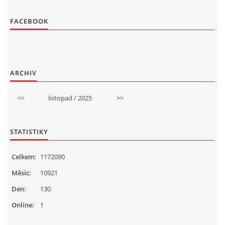
FACEBOOK
ARCHIV
<<
listopad / 2025
>>
STATISTIKY
Celkem:
1172090
Měsíc:
10921
Den:
130
Online:
1